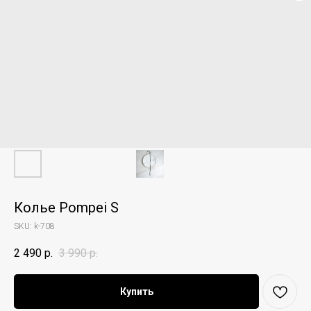
Колье Pompei S
SKU:
k-708
2 490
р.
3 990
р.
Купить