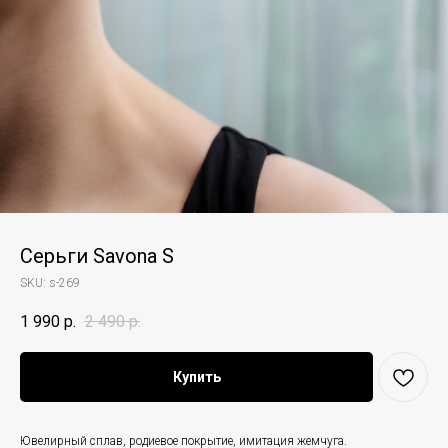
Серьги Savona S
SKU:
s-269
1 990
р.
2 490
р.
Купить
Ювелирный сплав, родиевое покрытие, имитация жемчуга.