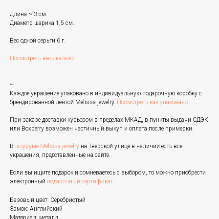
Длина ~ 3 см.
Диаметр шарика 1,5 см.
Вес одной серьги 6 г.
Посмотреть весь каталог
~
Каждое украшение упаковано в индивидуальную подарочную коробку с
брендированной лентой Melissa jewelry.
Посмотреть как упаковано
При заказе доставки курьером в пределах МКАД, в пункты выдачи СДЭК
или Boxberry возможен частичный выкуп и оплата после примерки.
В
шоуруме Melissa jewelry
на Тверской улице в наличии есть все
украшения, представленные на сайте.
Если вы ищите подарок и сомневаетесь с выбором, то можно приобрести
электронный
подарочный сертификат
.
Базовый цвет: Серебристый
Замок: Английский
Материал: металл