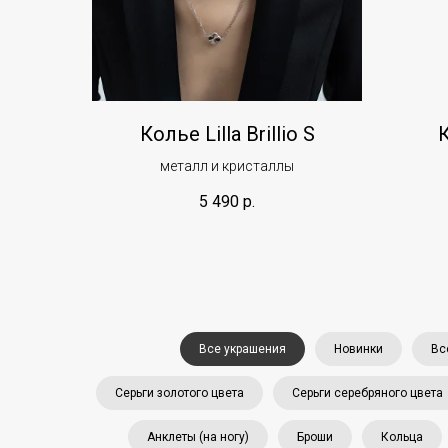
Колье Lilla Brillio S
К
металл и кристаллы
5 490
р.
Все украшения
Новинки
Вс
Серьги золотого цвета
Серьги серебряного цвета
Анклеты (на ногу)
Броши
Кольца