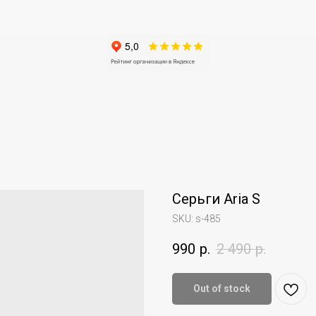
Серьги Aria S
SKU:
s-485
990
р.
2 490
р.
Out of stock