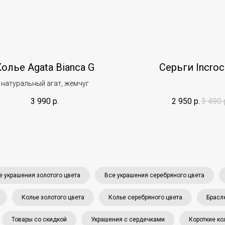
олье Agata Bianca G
Серьги Incroc
натуральный агат, жемчуг
3 990
р.
2 950
р.
3 490
е украшения золотого цвета
Все украшения серебряного цвета
Колье золотого цвета
Колье серебряного цвета
Брасл
Товары со скидкой
Украшения с сердечками
Короткие ко