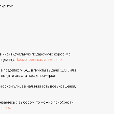
окрытие.
в индивидуальную подарочную коробку с
 jewelry.
Посмотреть как упаковано
 в пределах МКАД, в пункты выдачи СДЭК или
 выкуп и оплата после примерки.
верской улице в наличии есть все украшения,
неваетесь с выбором, то можно приобрести
тификат
.