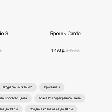
io S
Брошь Cardo
р.
1 490
р.
2 490
р.
Натуральный жемчуг
Кристаллы
еты золотого цвета
Браслеты серебряного цвета
лье до 43 см
Средние колье от 44 до 48 см