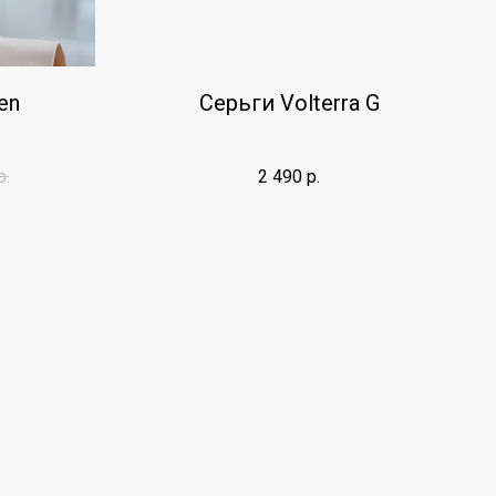
en
Серьги Volterra G
р.
2 490
р.