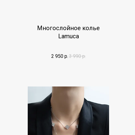
Многослойное колье
Lamuca
2 950
р.
3 990
р.