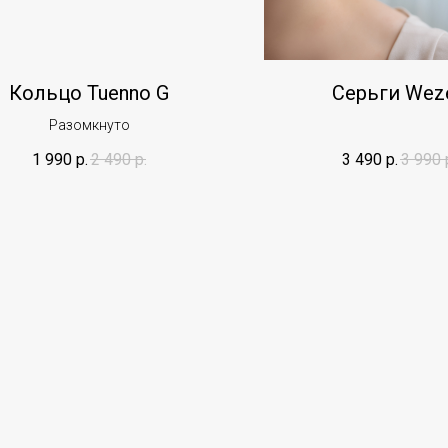
Кольцо Tuenno G
Серьги Wez
Разомкнуто
1 990
р.
2 490
р.
3 490
р.
3 990