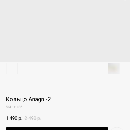
Кольцо Anagni-2
SKU:
r-136
1 490
р.
2 490
р.