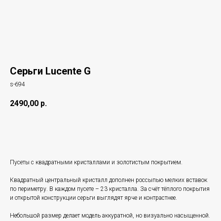
Серьги Lucente G
s-694
2490,00
р.
Купить
Пусеты с квадратными кристаллами и золотистым покрытием.
Квадратный центральный кристалл дополнен россыпью мелких вставок
по периметру. В каждом пусете – 23 кристалла. За счёт тёплого покрытия
и открытой конструкции серьги выглядят ярче и контрастнее.
Небольшой размер делает модель аккуратной, но визуально насыщенной.