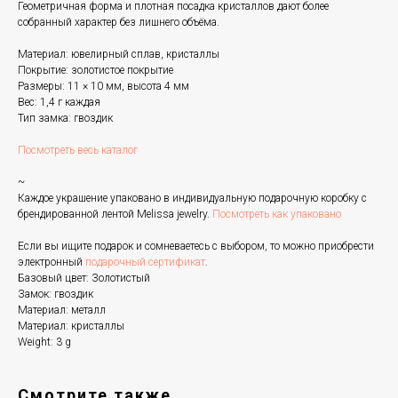
Геометричная форма и плотная посадка кристаллов дают более
собранный характер без лишнего объёма.
Материал: ювелирный сплав, кристаллы
Покрытие: золотистое покрытие
Размеры: 11 × 10 мм, высота 4 мм
Вес: 1,4 г каждая
Тип замка: гвоздик
Посмотреть весь каталог
~
Каждое украшение упаковано в индивидуальную подарочную коробку с
брендированной лентой Melissa jewelry.
Посмотреть как упаковано
Если вы ищите подарок и сомневаетесь с выбором, то можно приобрести
электронный
подарочный сертификат
.
Базовый цвет: Золотистый
Замок: гвоздик
Материал: металл
Материал: кристаллы
Weight: 3 g
Смотрите также