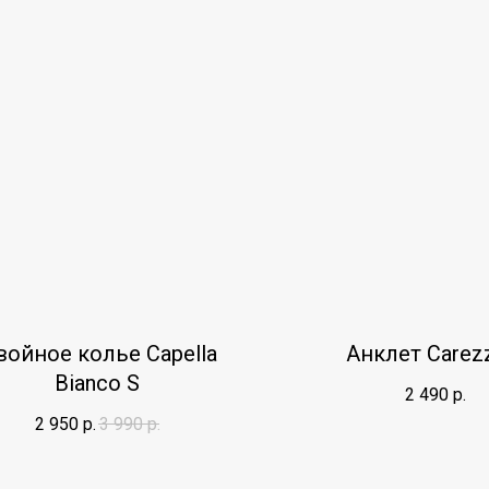
ойное колье Capella
Анклет Carez
Bianco S
2 490
р.
2 950
р.
3 990
р.