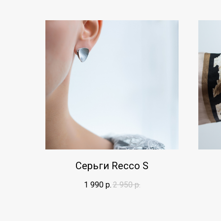
Серьги Recco S
1 990
р.
2 950
р.