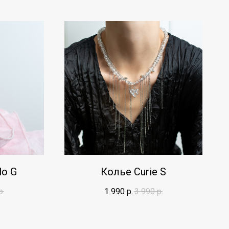
lo G
Колье Curie S
р.
1 990
р.
3 990
р.