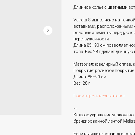
Длинное колье с цветными вст
Vetrata S выполнено на тонко
вставками, расположенными с 
розовые элементы чередуются 
перегруженности.
Длина 85–90 см позволяет нос
топа. Вес 28 г делает длинну
Материал: ювелирный сплав, 
Покрытие: родиевое покрытие
Длина: 85–90 см
Вес: 28 г
Посмотреть весь каталог
~
Каждое украшение упаковано 
брендированной лентой Melissa
Если вы ищите подарок и сом