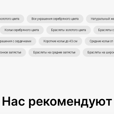
олотого цвета
Все украшения серебряного цвета
Натуральный ж
Колье серебряного цвета
Браслеты золотого цвета
Браслеты с
рашения с сердечками
Короткие колье до 43 см
Средние колье от
тонкое запястье
Браслеты на среднее запястье
Браслеты на широк
Нас рекомендуют