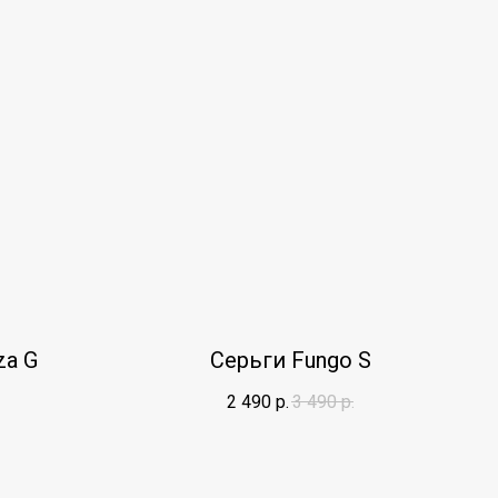
za G
Серьги Fungo S
2 490
р.
3 490
р.