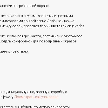
авками в серебристой оправе.
й цепочке с вытянутыми звеньями и цветными
интервалами по всей длине. Зелёные и нежно-
между собой, создавая лёгкий цветовой акцент без
ить колье поверх жакета, платья или однотонного
ю модель комфортной для повседневных образов.
ювелирное стекло
в индивидуальную подарочную коробку с
 jewelry.
Посмотреть как упаковано
неваетесь с выбором, то можно приобрести