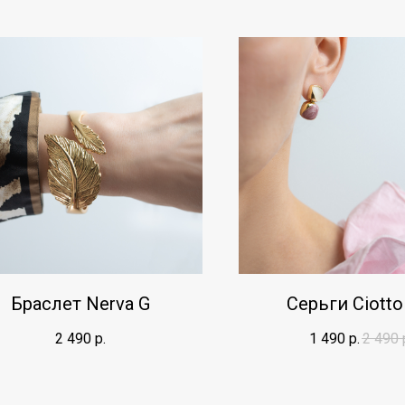
Браслет Nerva G
Серьги Ciotto
2 490
р.
1 490
р.
2 490