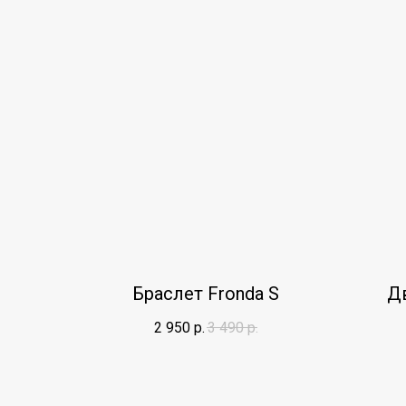
Браслет Fronda S
Дв
2 950
р.
3 490
р.