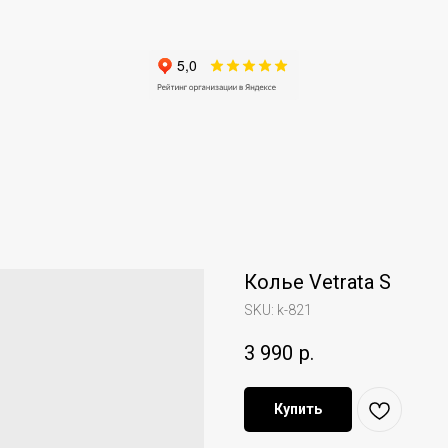
Колье Vetrata S
SKU:
k-821
3 990
р.
Купить