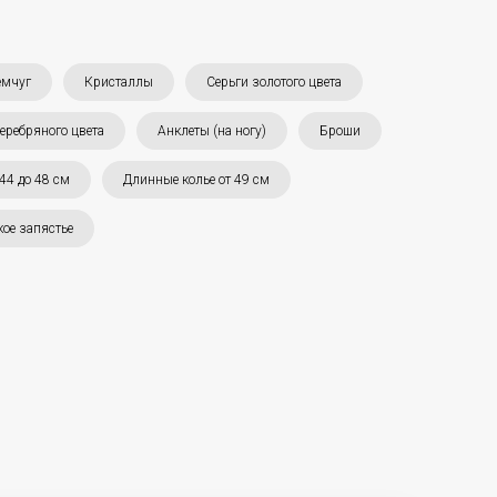
емчуг
Кристаллы
Серьги золотого цвета
еребряного цвета
Анклеты (на ногу)
Броши
 44 до 48 см
Длинные колье от 49 см
ое запястье