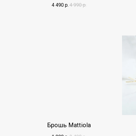
4 490
р.
4 990
р.
Брошь Mattiola