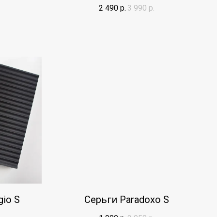
2 490
р.
3 990
р.
gio S
Серьги Paradoxo S