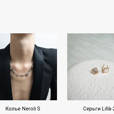
Колье Neroli S
Серьги Lillà-