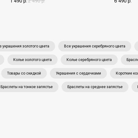
1 490
р.
2 490
р.
6 490
р.
е украшения золотого цвета
Все украшения серебряного цвета
Колье золотого цвета
Колье серебряного цвета
Брасл
Товары со скидкой
Украшения с сердечками
Короткие ко
Браслеты на тонкое запястье
Браслеты на среднее запястье