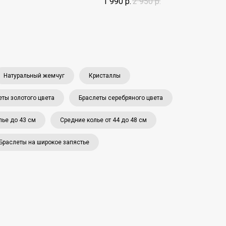
1 990
р.
2 950
р.
Натуральный жемчуг
Кристаллы
еты золотого цвета
Браслеты серебряного цвета
лье до 43 см
Средние колье от 44 до 48 см
Браслеты на широкое запястье