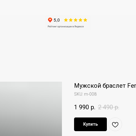
Мужской браслет Fen
SKU:
m-008
1 990
р.
2 490
р.
Купить