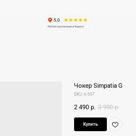
Чокер Simpatia G
SKU:
k-507
2 490
р.
3 990
р.
Купить