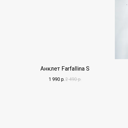
Анклет Farfallina S
1 990
р.
2 490
р.