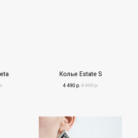
eta
Колье Estate S
р.
4 490
р.
4 990
р.