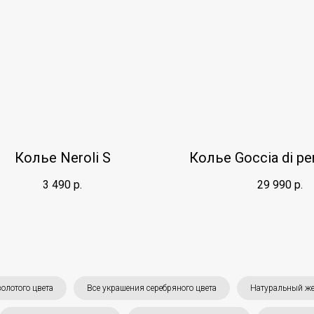
Колье Neroli S
Колье Goccia di pe
3 490
р.
29 990
р.
олотого цвета
Все украшения серебряного цвета
Натуральный ж