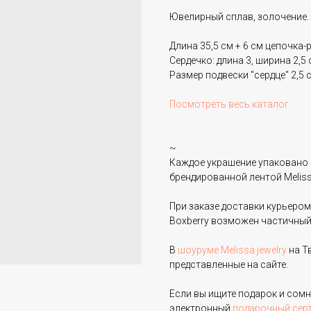
Ювелирный сплав, золочение.
Длина 35,5 см + 6 см цепочка-р
Сердечко: длина 3, ширина 2,5 
Размер подвески "сердце" 2,5 с
Посмотреть весь каталог
~
Каждое украшение упаковано 
брендированной лентой Melissa
При заказе доставки курьером
Boxberry возможен частичный
В
шоуруме Melissa jewelry
на Т
представленные на сайте.
Если вы ищите подарок и сом
электронный
подарочный сер