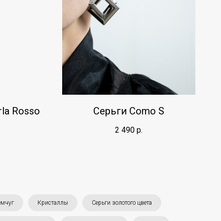
rla Rosso
Серьги Como S
2 490
р.
емчуг
Кристаллы
Серьги золотого цвета