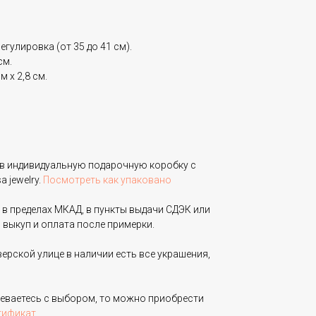
егулировка (от 35 до 41 см).
см.
м х 2,8 см.
в индивидуальную подарочную коробку с
 jewelry.
Посмотреть как упаковано
 в пределах МКАД, в пункты выдачи СДЭК или
 выкуп и оплата после примерки.
верской улице в наличии есть все украшения,
неваетесь с выбором, то можно приобрести
тификат
.