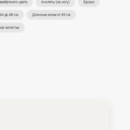
еребряного цвета
Анклеты (на ногу)
Броши
 44 до 48 см
Длинные колье от 49 см
ое запястье