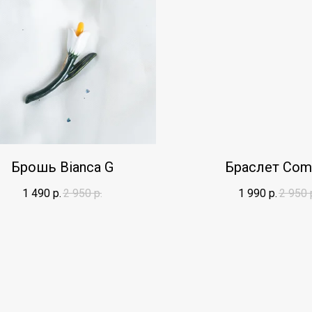
Брошь Bianca G
Браслет Com
1 490
р.
2 950
р.
1 990
р.
2 950