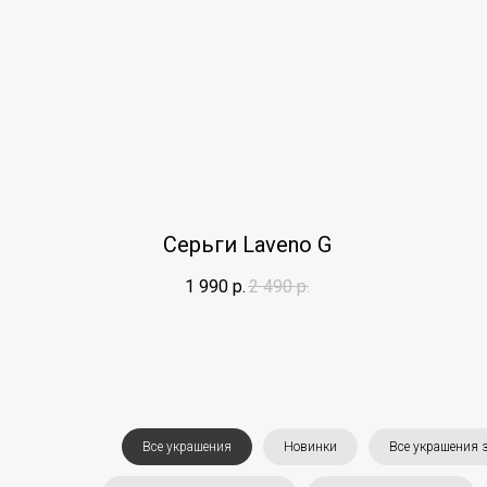
Серьги Laveno G
1 990
р.
2 490
р.
Все украшения
Новинки
Все украшения з