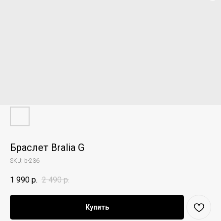
Браслет Bralia G
SKU:
b-236
1 990
р.
2 490
р.
Купить