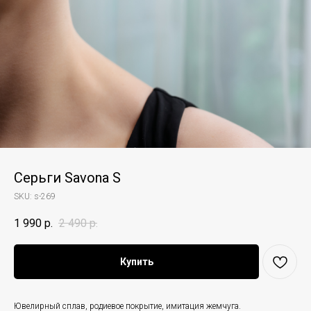
Серьги Savona S
SKU:
s-269
1 990
р.
2 490
р.
Купить
Ювелирный сплав, родиевое покрытие, имитация жемчуга.