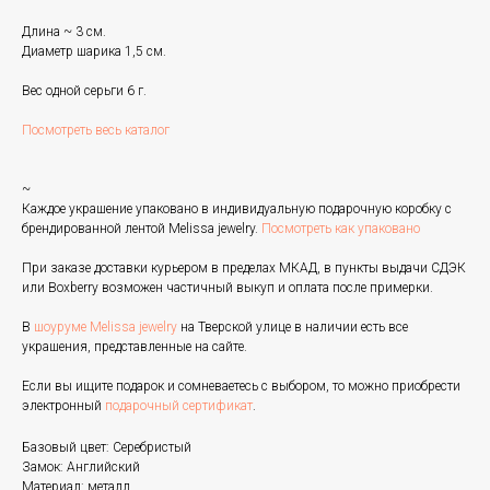
Длина ~ 3 см.
Диаметр шарика 1,5 см.
Вес одной серьги 6 г.
Посмотреть весь каталог
~
Каждое украшение упаковано в индивидуальную подарочную коробку с
брендированной лентой Melissa jewelry.
Посмотреть как упаковано
При заказе доставки курьером в пределах МКАД, в пункты выдачи СДЭК
или Boxberry возможен частичный выкуп и оплата после примерки.
В
шоуруме Melissa jewelry
на Тверской улице в наличии есть все
украшения, представленные на сайте.
Если вы ищите подарок и сомневаетесь с выбором, то можно приобрести
электронный
подарочный сертификат
.
Базовый цвет: Серебристый
Замок: Английский
Материал: металл