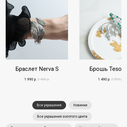
Браслет Nerva S
Брошь Tesoro
1 990
р.
2 490
р.
1 490
р.
2 950
р.
Все украшения
Новинки
Все украшения золотого цвета