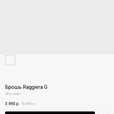
Брошь Raggiera G
SKU:
o-267
3 490
р.
4 490
р.