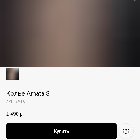
Колье Amata S
SKU:
k-816
2 490
р.
Купить