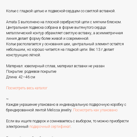
Колье с гладкой цепью и подвеской-сердцем со светлой вставкой.
Amata S выполнено на плоской серебристой цепи с мягким блеском.
Центральная подвеска собрана в форме вытянутого сердца:
металлический контур обрамляет светлую вставку, а асимметричная
линия делает форму более живой и современной.
Колье располагается у основания шеи, центральный элемент остаётся
небольшим, но хорошо читается на гладкой цепи. Вес 13 г делает
конструкцию лёгкой.
Материал: ювелирный сплав, материал вставки не указан
Покрытие: родиевое покрытие
Длина: 42–46 см
Посмотреть весь каталог
~
Каждое украшение упаковано в индивидуальную подарочную коробку с
брендированной лентой Melissa jewelry.
Посмотреть как упаковано
Если вы ищите подарок и сомневаетесь с выбором, то можно приобрести
электронный
подарочный сертификат
.