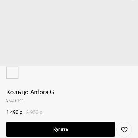
Кольцо Anfora G
SKU:
r-144
1 490
р.
2 950
р.
Купить