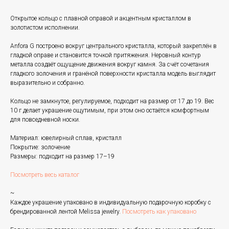
Открытое кольцо с плавной оправой и акцентным кристаллом в
золотистом исполнении.
Anfora G построено вокруг центрального кристалла, который закреплён в
гладкой оправе и становится точкой притяжения. Неровный контур
металла создаёт ощущение движения вокруг камня. За счёт сочетания
гладкого золочения и гранёной поверхности кристалла модель выглядит
выразительно и собранно.
Кольцо не замкнутое, регулируемое, подходит на размер от 17 до 19. Вес
10 г делает украшение ощутимым, при этом оно остаётся комфортным
для повседневной носки.
Материал: ювелирный сплав, кристалл
Покрытие: золочение
Размеры: подходит на размер 17–19
Посмотреть весь каталог
~
Каждое украшение упаковано в индивидуальную подарочную коробку с
брендированной лентой Melissa jewelry.
Посмотреть как упаковано