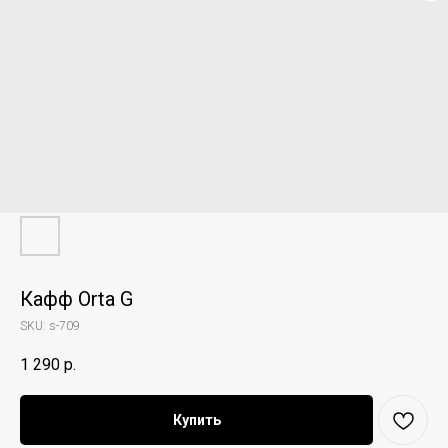
Кафф Orta G
SKU:
s-709
1 290
р.
Купить