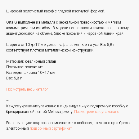
Широкий золотистый кафф с гладкой изогнутой формой.
Orta G выполнен из металла с зеркальной поверхностью и мягким
асимметричным изгибом. В модели нет вставок и кристаллов, поэтому
акцент держится на объёме, блеске покрытия и неровной линии края.
Ширина от 10 до 17 мм делает кафф заметным на ухе. Вес 5,8 г
соответствует плотной металлической конструкции.
Материал: ювелирный сплав
Покрытие: золочение
Размеры: ширина 10–17 мм
Вес: 5,8 г
Посмотреть весь каталог
~
Каждое украшение упаковано в индивидуальную подарочную коробку с
брендированной лентой Melissa jewelry.
Посмотреть как упаковано
Если вы ищите подарок и сомневаетесь с выбором, то можно приобрести
электронный
подарочный сертификат
.