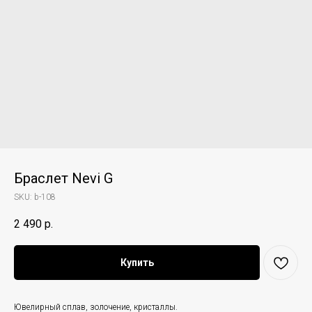
Браслет Nevi G
SKU:
b-108
2 490
р.
Купить
Ювелирный сплав, золочение, кристаллы.