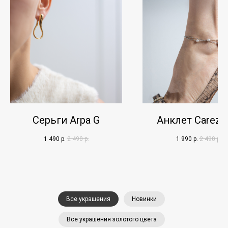
Серьги Arpa G
Анклет Carezz
1 490
р.
2 490
р.
1 990
р.
2 490
р.
Все украшения
Новинки
Все украшения золотого цвета