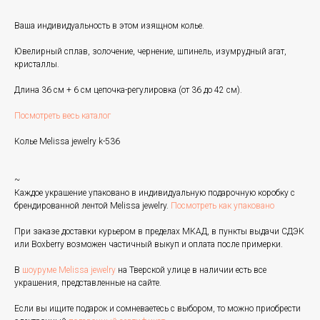
Ваша индивидуальность в этом изящном колье.
Ювелирный сплав, золочение, чернение, шпинель, изумрудный агат,
кристаллы.
Длина 36 см + 6 см цепочка-регулировка (от 36 до 42 см).
Посмотреть весь каталог
Колье Melissa jewelry k-536
~
Каждое украшение упаковано в индивидуальную подарочную коробку с
брендированной лентой Melissa jewelry.
Посмотреть как упаковано
При заказе доставки курьером в пределах МКАД, в пункты выдачи СДЭК
или Boxberry возможен частичный выкуп и оплата после примерки.
В
шоуруме Melissa jewelry
на Тверской улице в наличии есть все
украшения, представленные на сайте.
Если вы ищите подарок и сомневаетесь с выбором, то можно приобрести