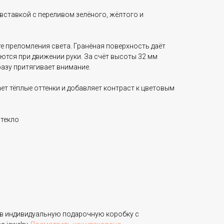
вставкой с переливом зелёного, жёлтого и
е преломления света. Гранёная поверхность даёт
ются при движении руки. За счёт высоты 32 мм
азу притягивает внимание.
т тёплые оттенки и добавляет контраст к цветовым
стекло
в индивидуальную подарочную коробку с