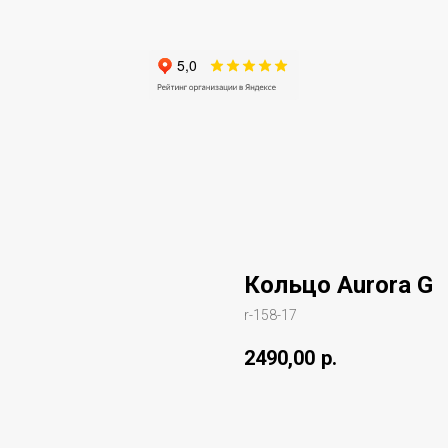
Кольцо Aurora G
r-158-17
2490,00
р.
Купить