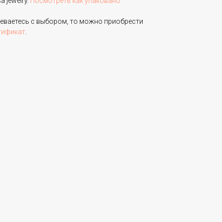
 jewelry.
Посмотреть как упаковано
неваетесь с выбором, то можно приобрести
тификат
.