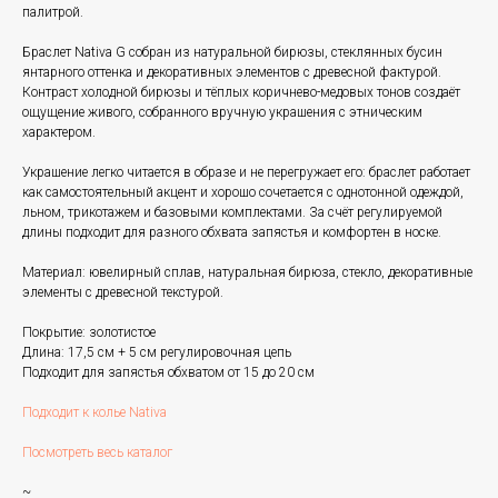
палитрой.
Браслет Nativa G собран из натуральной бирюзы, стеклянных бусин
янтарного оттенка и декоративных элементов с древесной фактурой.
Контраст холодной бирюзы и тёплых коричнево-медовых тонов создаёт
ощущение живого, собранного вручную украшения с этническим
характером.
Украшение легко читается в образе и не перегружает его: браслет работает
как самостоятельный акцент и хорошо сочетается с однотонной одеждой,
льном, трикотажем и базовыми комплектами. За счёт регулируемой
длины подходит для разного обхвата запястья и комфортен в носке.
Материал: ювелирный сплав, натуральная бирюза, стекло, декоративные
элементы с древесной текстурой.
Покрытие: золотистое
Длина: 17,5 см + 5 см регулировочная цепь
Подходит для запястья обхватом от 15 до 20 см
Подходит к колье Nativa
Посмотреть весь каталог
~