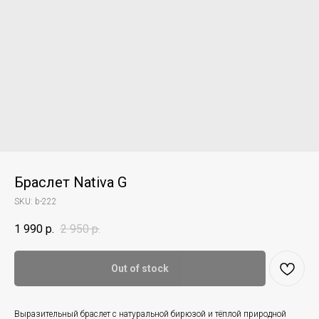
Браслет Nativa G
SKU:
b-222
1 990
р.
2 950
р.
Out of stock
Выразительный браслет с натуральной бирюзой и тёплой природной