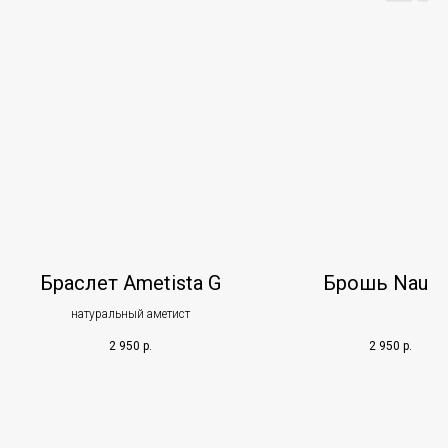
Браслет Ametista G
Брошь Nautil
натуральный аметист
2 950
р.
2 950
р.