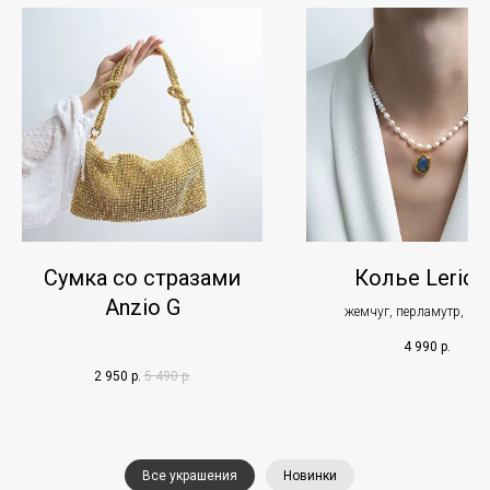
Сумка со стразами
Колье Lerici 
Anzio G
жемчуг, перламутр, киа
4 990
р.
2 950
р.
5 490
р.
Все украшения
Новинки