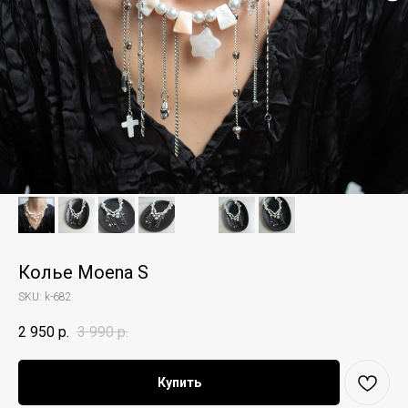
Колье Moena S
SKU:
k-682
2 950
р.
3 990
р.
Купить