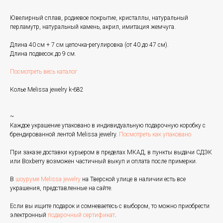
Ювелирный сплав, родиевое покрытие, кристаллы, натуральный
перламутр, натуральный камень, акрил, имитация жемчуга.
Длина 40 см + 7 см цепочка-регулировка (от 40 до 47 см).
Длина подвесок до 9 см.
Посмотреть весь каталог
Колье Melissa jewelry k-682
~
Каждое украшение упаковано в индивидуальную подарочную коробку с
брендированной лентой Melissa jewelry.
Посмотреть как упаковано
При заказе доставки курьером в пределах МКАД, в пункты выдачи СДЭК
или Boxberry возможен частичный выкуп и оплата после примерки.
В
шоуруме Melissa jewelry
на Тверской улице в наличии есть все
украшения, представленные на сайте.
Если вы ищите подарок и сомневаетесь с выбором, то можно приобрести
электронный
подарочный сертификат
.