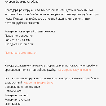
которая формирует образ.
Благодаря размеру 46 х 51 мм серьги заметны даже в лаконичном
аутфите. Замок-скоба обеспечивает надёжную фиксацию и удобство при
носке. Подходят для образов с открытой шеей, минималистичных
платьев, рубашек, жакетов.
Материал: ювелирный сплав, экокожа
Покрытие: золочение
Размер: 46 х 51 мм
Вес одной серьги: 10 г
Посмотреть весь каталог
~
Каждое украшение упаковано в индивидуальную подарочную коробку с
брендированной лентой Melissa jewelry.
Посмотреть как упаковано
Если вы ищите подарок и сомневаетесь с выбором, то можно приобрести
электронный
подарочный сертификат
.
Базовый цвет: Золотистый
Замок: скоба
Материал: металл
Материал: экокожа
Цвет: Белый