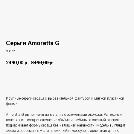
Серьги Amoretta G
s-672
2490,00
р.
3490,00
р.
Купить
Крупные серьги-сердца с выразительной фактурой и мягкой пластикой
формы.
Amoretta G выполнены из металла с элементами экокожи. Рельефная
поверхность создаёт ощущение объёма и глубины, а светлый оттенок
подчёркивает форму сердца без излишней наивности. Модель выглядит
смело и современно – это не «милый» аксессуар, а акцентная деталь,