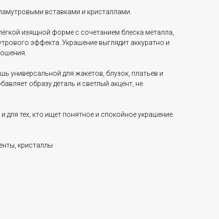
ламутровыми вставками и кристаллами.
 лёгкой изящной форме с сочетанием блеска металла,
утрового эффекта. Украшение выглядит аккуратно и
ношения.
ь универсальной для жакетов, блузок, платьев и
бавляет образу деталь и светлый акцент, не
и для тех, кто ищет понятное и спокойное украшение.
енты, кристаллы