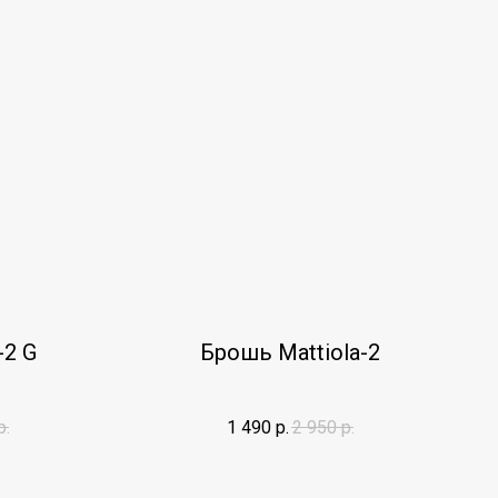
-2 G
Брошь Mattiola-2
р.
1 490
р.
2 950
р.