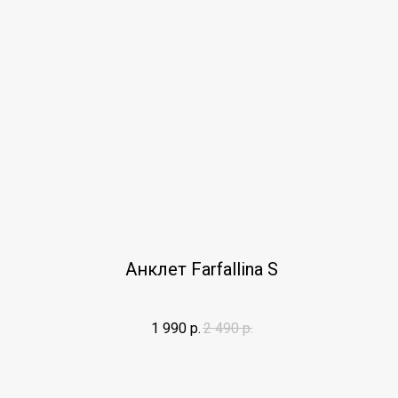
Анклет Farfallina S
1 990
р.
2 490
р.