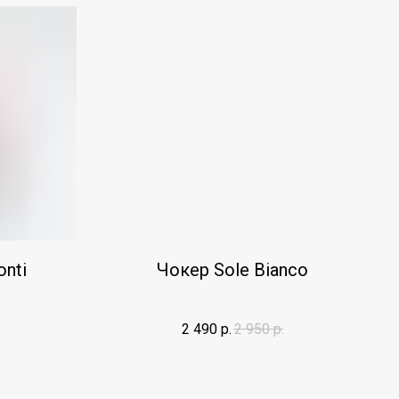
nti
Чокер Sole Bianco
2 490
р.
2 950
р.