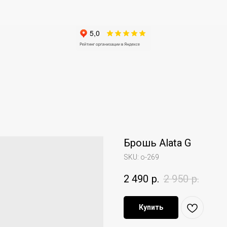
Брошь Alata G
SKU:
o-269
2 490
р.
2 950
р.
Купить