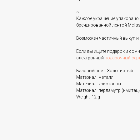
~
Каждое украшение упаковано 
брендированной лентой Melissa
Возможен частичный выкуп и 
Если вы ищите подарок и сом
электронный
подарочный сер
Базовый цвет: Золотистый
Материал: металл
Материал: кристаллы
Материал: перламутр (имитац
Weight: 12 g