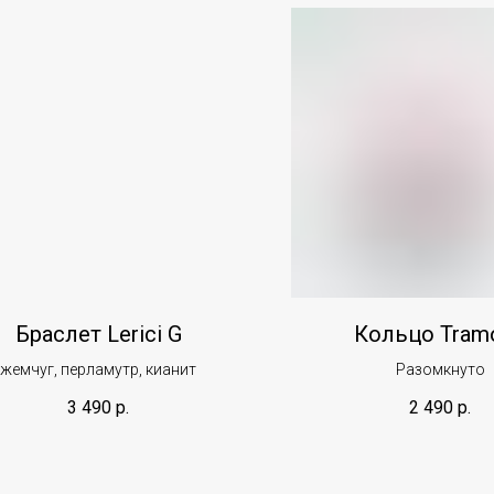
Браслет Lerici G
Кольцо Tramo
жемчуг, перламутр, кианит
Разомкнуто
3 490
р.
2 490
р.