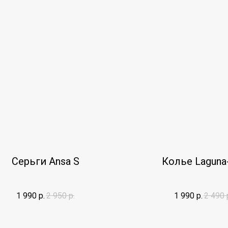
Серьги Ansa S
Колье Laguna
1 990
р.
2 950
р.
1 990
р.
2 490