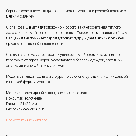
Серьги с сочетанием гладкого золотистого металла и розовой вставки с
мягким сиянием.
Cipria Rosa G выглядят спокойно и дорого за счёт сочетания тёплого
золота и припылённого розового оттенка. Поверхность вставки с лёгким
мерцанием напоминает перламутровую пудру и даёт мягкий блеск без
яркой «пластиковой» глянцевости.
Овальная форма делает модель универсальной: серьги заметны, но не
перегружают образ. Хорошо сочетаются с базовой одеждой, светлыми
оттенками и спокойным макияжем.
Модель выглядит цельно и аккуратно за счёт отсутствия лишних деталей
и гладкой формы металла.
Материал: ювелирный сплав, эпоксидная смола
Покрытие: золочение
Размер: 21х27 мм
Вес одной серьги: 6,5 г
Посмотреть весь каталог
~