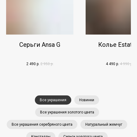
Серьги Ansa G
Колье Estate
2 490
р.
2 950
р.
4 490
р.
4 990
р.
Все украшения
Новинки
Все украшения золотого цвета
Все украшения серебряного цвета
Натуральный жемчуг
Кристаллы
Серьги золотого цвета