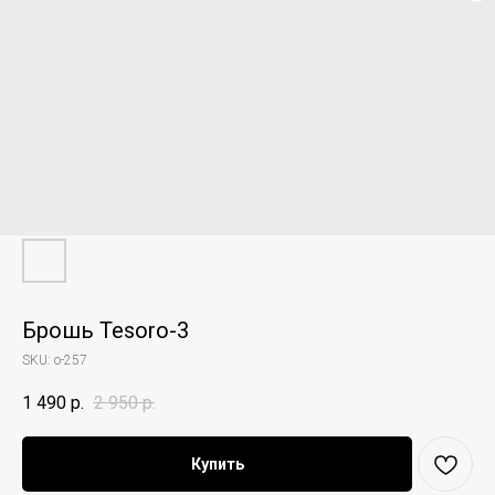
Брошь Tesoro-3
SKU:
o-257
1 490
р.
2 950
р.
Купить