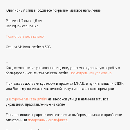
Ювелирный сплав, родиевое покрытие, матовое напыление.
Размер 1,7 см х 1,5 см.
Вес одной серьги 3 г.
Посмотреть весь каталог
Серьги Melissa jewelry s-508
~
Каждое украшение упаковано в индивидуальную подарочную коробку с
брендированной лентой Melissa jewelry.
Посмотреть как упаковано
При заказе доставки курьером в пределах МКАД, в пункты выдачи СДЭК
или Boxberry возможен частичный выкуп и оплата после примерки.
В
шоуруме Melissa jewelry
на Тверской улице в наличии есть все
украшения, представленные на сайте.
Если вы ищите подарок и сомневаетесь с выбором, то можно приобрести
электронный
подарочный сертификат
.