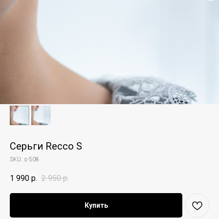
Серьги Recco S
SKU:
s-508
1 990
р.
2 950
р.
Купить