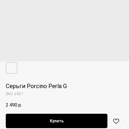
Серьги Porcino Perla G
SKU:
s-527
2 490
р.
Купить