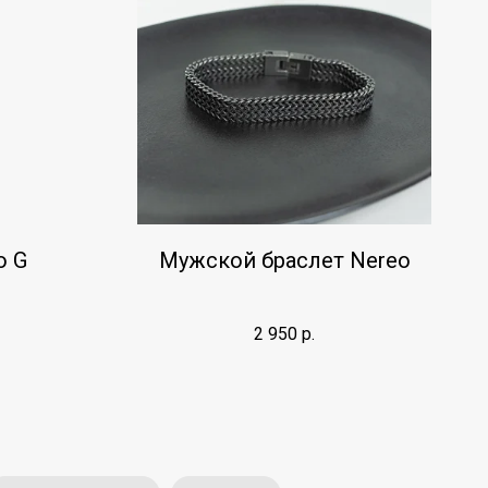
o G
Мужской браслет Nereo
2 950
р.