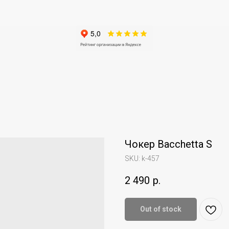
Чокер Bacchetta S
SKU:
k-457
2 490
р.
Out of stock