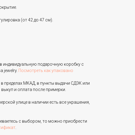
окрытие.
улировка (от 42 до 47 см).
в индивидуальную подарочную коробку с
 jewelry.
Посмотреть как упаковано
 в пределах МКАД, в пункты выдачи СДЭК или
 выкуп и оплата после примерки.
верской улице в наличии есть все украшения,
неваетесь с выбором, то можно приобрести
тификат
.