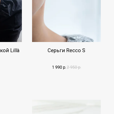
ой Lillà
Серьги Recco S
1 990
р.
2 950
р.