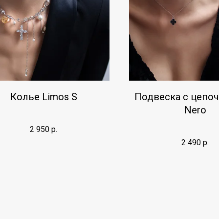
Колье Limos S
Подвеска с цепочк
Nero
2 950
р.
2 490
р.