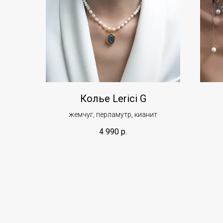
Колье Lerici G
жемчуг, перламутр, кианит
4 990
р.