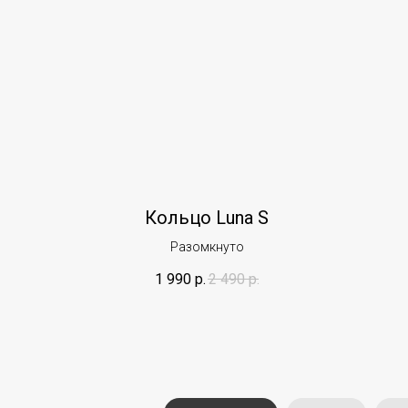
Кольцо Luna S
Разомкнуто
1 990
р.
2 490
р.