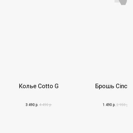
Колье Cotto G
Брошь Cincia
3 490
р.
4 490
р.
1 490
р.
2 950
р.