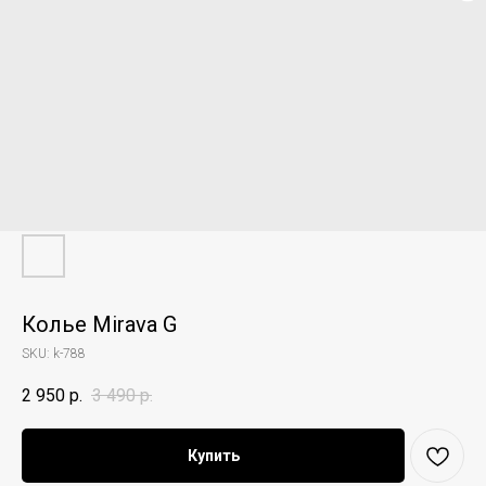
Колье Mirava G
SKU:
k-788
2 950
р.
3 490
р.
Купить