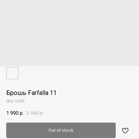
Брошь Farfalla 11
SKU:
o-293
1 990
р.
2 950
р.
Out of stock