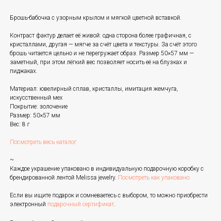
Брошь-бабочка с узорным крылом и мягкой цветной вставкой.
Контраст фактур делает её живой: одна сторона более графичная, с
кристаллами, другая — мягче за счёт цвета и текстуры. За счёт этого
брошь читается цельно и не перегружает образ. Размер 50×57 мм —
заметный, при этом лёгкий вес позволяет носить её на блузках и
пиджаках.
Материал: ювелирный сплав, кристаллы, имитация жемчуга,
искусственный мех
Покрытие: золочение
Размер: 50×57 мм
Вес: 8 г
Посмотреть весь каталог
~
Каждое украшение упаковано в индивидуальную подарочную коробку с
брендированной лентой Melissa jewelry.
Посмотреть как упаковано
Если вы ищите подарок и сомневаетесь с выбором, то можно приобрести
электронный
подарочный сертификат
.