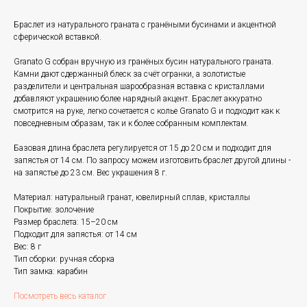
Браслет из натурального граната с гранёными бусинами и акцентной
сферической вставкой.
Granato G собран вручную из гранёных бусин натурального граната.
Камни дают сдержанный блеск за счёт огранки, а золотистые
разделители и центральная шарообразная вставка с кристаллами
добавляют украшению более нарядный акцент. Браслет аккуратно
смотрится на руке, легко сочетается с колье Granato G и подходит как к
повседневным образам, так и к более собранным комплектам.
Базовая длина браслета регулируется от 15 до 20 см и подходит для
запястья от 14 см. По запросу можем изготовить браслет другой длины -
на запястье до 23 см. Вес украшения 8 г.
Материал: натуральный гранат, ювелирный сплав, кристаллы
Покрытие: золочение
Размер браслета: 15–20 см
Подходит для запястья: от 14 см
Вес: 8 г
Тип сборки: ручная сборка
Тип замка: карабин
Посмотреть весь каталог