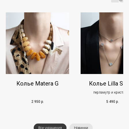
Колье Matera G
Колье Lilla Set
перламутр и кристал
2 950
р.
5 490
р.
Все украшения
Новинки