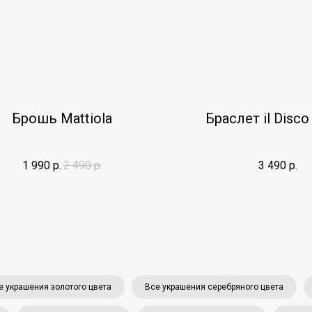
Брошь Mattiola
Браслет il Disco
1 990
р.
2 490
р.
3 490
р.
е украшения золотого цвета
Все украшения серебряного цвета