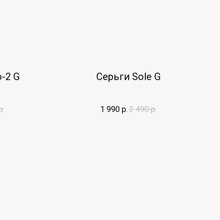
-2 G
Cерьги Sole G
р.
1 990
р.
2 490
р.