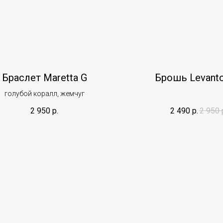
Браслет Maretta G
Брошь Levanto
голубой коралл, жемчуг
2 950
р.
2 490
р.
2 950