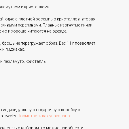
ерламутром и кристаллами.
тей: одна с плотной россыпью кристаллов, вторая –
с живыми переливами. Плавные изогнутые линии
ию и хорошо читаются на одежде.
, брошь не перегружает образ. Вес 11 г позволяет
х и пиджаках.
ый перламутр, кристаллы
в индивидуальную подарочную коробку с
 jewelry.
Посмотреть как упаковано
неваетесь с выбором, то можно приобрести