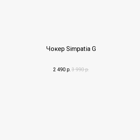
Чокер Simpatia G
2 490
р.
3 990
р.