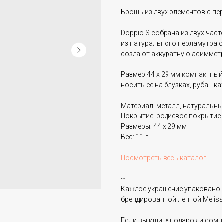
Брошь из двух элементов с п
Doppio S собрана из двух час
из натурального перламутра 
создают аккуратную асимметр
Размер 44 х 29 мм компактный
носить её на блузках, рубашка
Материал: металл, натуральн
Покрытие: родиевое покрытие
Размеры: 44 х 29 мм
Вес: 11 г
Посмотреть весь каталог
~
Каждое украшение упаковано 
брендированной лентой Melissa
Если вы ищите подарок и сом