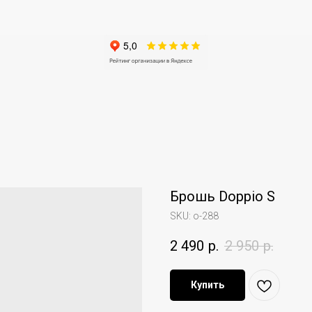
Брошь Doppio S
SKU:
o-288
2 490
р.
2 950
р.
Купить