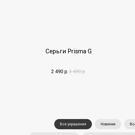
Серьги Prisma G
2 490
р.
3 490
р.
Все украшения
Новинки
Вс